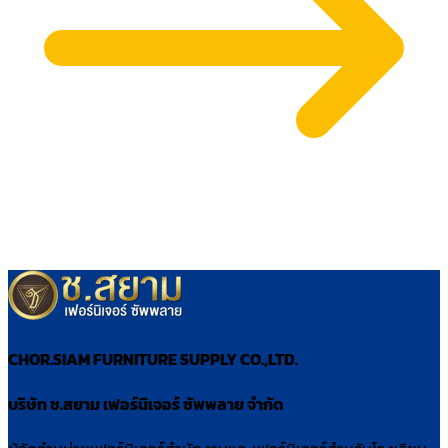
CHOR.SIAM FURNITURE SUPPLY CO.,LTD.
บริษัท ช.สยาม เฟอร์นิเจอร์ ซัพพลาย จำกัด