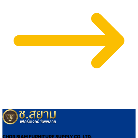
CHOR.SIAM FURNITURE SUPPLY CO.,LTD.