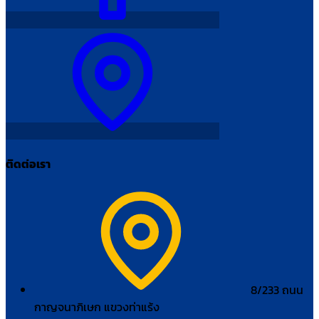
ติดต่อเรา
8/233 ถนน
กาญจนาภิเษก แขวงท่าแร้ง