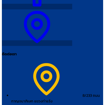
ติดต่อเรา
8/233 ถนน
กาญจนาภิเษก แขวงท่าแร้ง