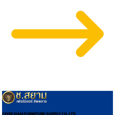
CHOR.SIAM FURNITURE SUPPLY CO.,LTD.