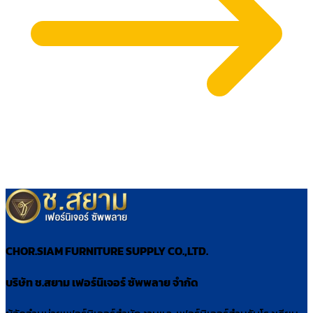
CHOR.SIAM FURNITURE SUPPLY CO.,LTD.
บริษัท ช.สยาม เฟอร์นิเจอร์ ซัพพลาย จำกัด