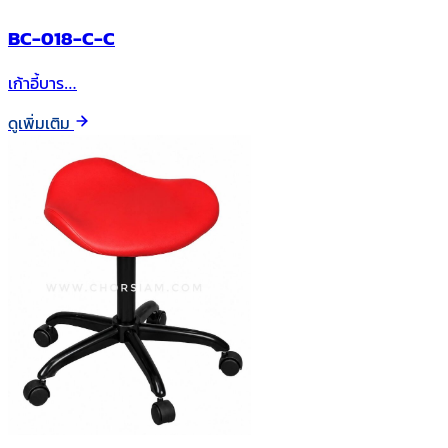
BC-018-C-C
เก้าอี้บาร…
ดูเพิ่มเติม