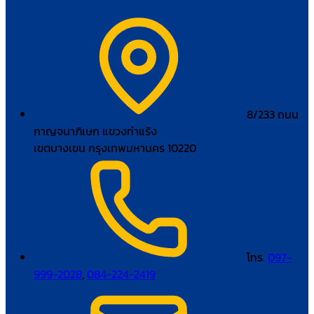
8/233 ถนน
กาญจนาภิเษก แขวงท่าแร้ง
เขตบางเขน กรุงเทพมหานคร 10220
โทร.
097-
999-2028
,
084-224-2419