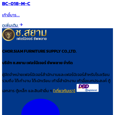
BC-018-M-C
เก้าอี้บาร…
ดูเพิ่มเติม
CHOR.SIAM FURNITURE SUPPLY CO.,LTD.
บริษัท ช.สยาม เฟอร์นิเจอร์ ซัพพลาย จำกัด
ผู้จัดจำหน่ายเฟอร์นิเจอร์สำนักงานและเฟอร์นิเจอร์สำหรับโรงเรียน
รวมถึง โต๊ะทำงาน โต๊ะนักเรียน เก้าอี้สำนักงาน เก้าอี้อเนกประสงค์ ตู้
เอกสาร ตู้เหล็ก และสินค้าอื่น ๆ
[เกี่ยวกับเรา]