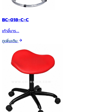
BC-018-C-C
เก้าอี้บาร…
ดูเพิ่มเติม