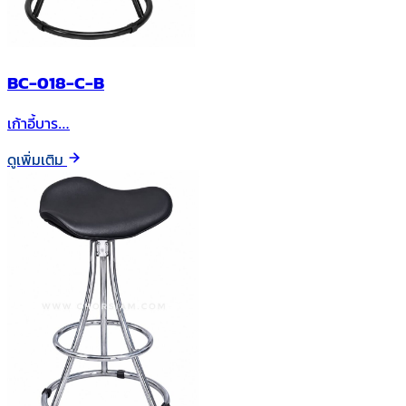
BC-018-C-B
เก้าอี้บาร…
ดูเพิ่มเติม