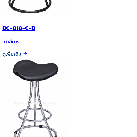
BC-018-C-B
เก้าอี้บาร…
ดูเพิ่มเติม