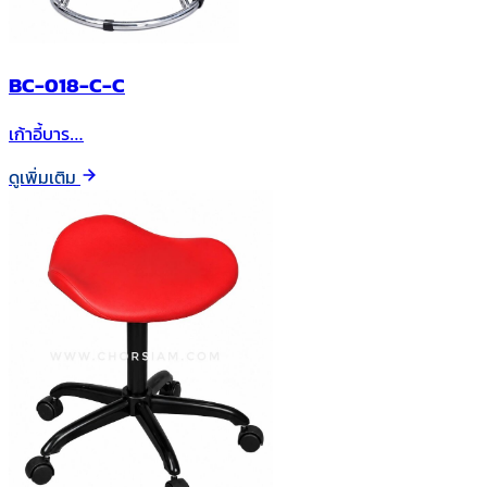
BC-018-C-C
เก้าอี้บาร…
ดูเพิ่มเติม