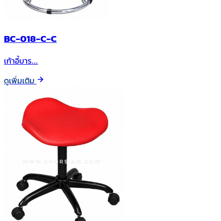
BC-018-C-C
เก้าอี้บาร…
ดูเพิ่มเติม