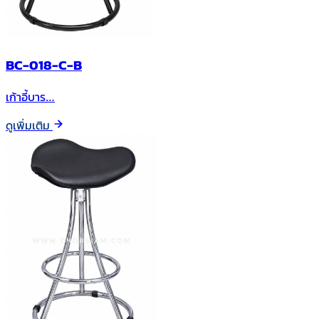
BC-018-C-B
เก้าอี้บาร…
ดูเพิ่มเติม