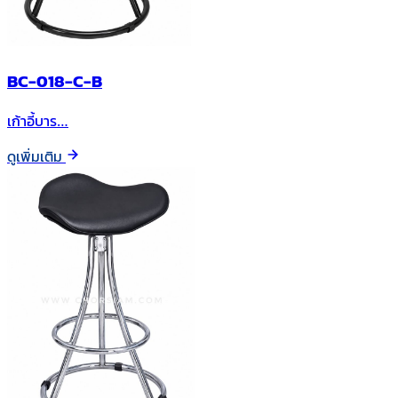
BC-018-C-B
เก้าอี้บาร…
ดูเพิ่มเติม