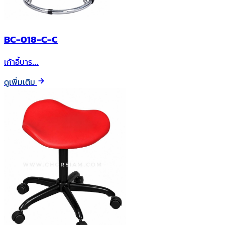
BC-018-C-C
เก้าอี้บาร…
ดูเพิ่มเติม