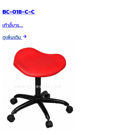
BC-018-C-C
เก้าอี้บาร…
ดูเพิ่มเติม