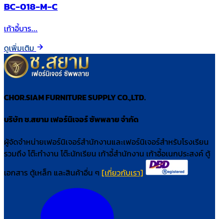
BC-018-M-C
เก้าอี้บาร…
ดูเพิ่มเติม
CHOR.SIAM FURNITURE SUPPLY CO.,LTD.
บริษัท ช.สยาม เฟอร์นิเจอร์ ซัพพลาย จำกัด
ผู้จัดจำหน่ายเฟอร์นิเจอร์สำนักงานและเฟอร์นิเจอร์สำหรับโรงเรียน
รวมถึง โต๊ะทำงาน โต๊ะนักเรียน เก้าอี้สำนักงาน เก้าอี้อเนกประสงค์ ตู้
เอกสาร ตู้เหล็ก และสินค้าอื่น ๆ
[เกี่ยวกับเรา]