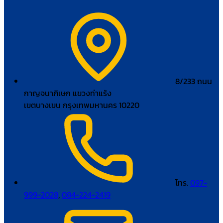
8/233 ถนน
กาญจนาภิเษก แขวงท่าแร้ง
เขตบางเขน กรุงเทพมหานคร 10220
โทร.
097-
999-2028
,
084-224-2419