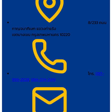
8/233 ถนน
กาญจนาภิเษก แขวงท่าแร้ง
เขตบางเขน กรุงเทพมหานคร 10220
โทร.
097-
999-2028
,
084-224-2419