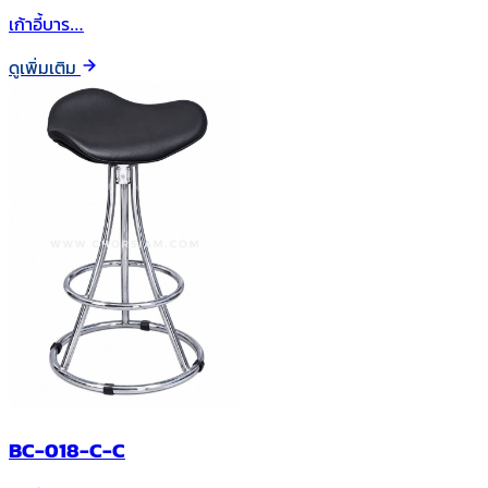
เก้าอี้บาร…
ดูเพิ่มเติม
BC-018-C-C