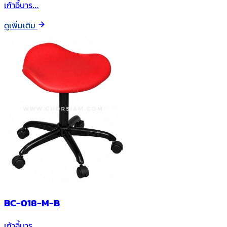
เก้าอี้บาร…
ดูเพิ่มเติม
BC-018-M-B
เก้าอี้บาร…