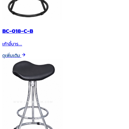
BC-018-C-B
เก้าอี้บาร…
ดูเพิ่มเติม