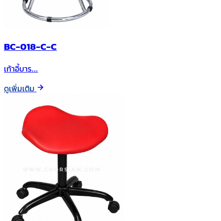
BC-018-C-C
เก้าอี้บาร…
ดูเพิ่มเติม