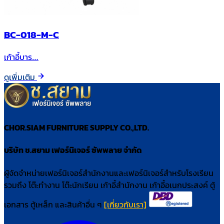
BC-018-M-C
เก้าอี้บาร…
ดูเพิ่มเติม
CHOR.SIAM FURNITURE SUPPLY CO.,LTD.
บริษัท ช.สยาม เฟอร์นิเจอร์ ซัพพลาย จำกัด
ผู้จัดจำหน่ายเฟอร์นิเจอร์สำนักงานและเฟอร์นิเจอร์สำหรับโรงเรียน
รวมถึง โต๊ะทำงาน โต๊ะนักเรียน เก้าอี้สำนักงาน เก้าอี้อเนกประสงค์ ตู้
เอกสาร ตู้เหล็ก และสินค้าอื่น ๆ
[เกี่ยวกับเรา]