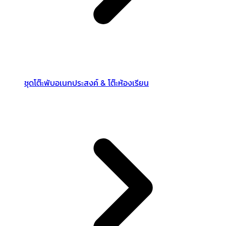
ชุดโต๊ะพับอเนกประสงค์ & โต๊ะห้องเรียน