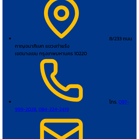
8/233 ถนน
กาญจนาภิเษก แขวงท่าแร้ง
เขตบางเขน กรุงเทพมหานคร 10220
โทร.
097-
999-2028
,
084-224-2419