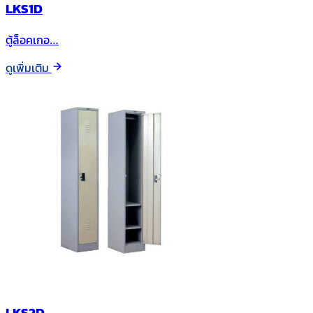
LKS1D
ตู้ล็อคเกอ…
ดูเพิ่มเติม
LKS2D