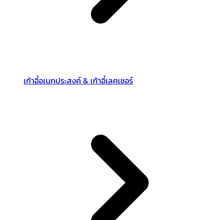
เก้าอี้อเนกประสงค์ & เก้าอี้เลคเชอร์