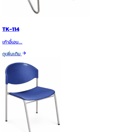
TK-114
เก้าอี้เอน…
ดูเพิ่มเติม