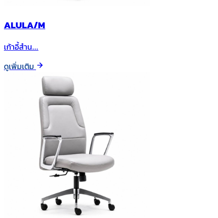
ALULA/M
เก้าอี้สำน…
ดูเพิ่มเติม