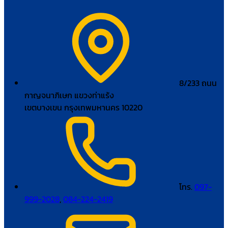
8/233 ถนน
กาญจนาภิเษก แขวงท่าแร้ง
เขตบางเขน กรุงเทพมหานคร 10220
โทร.
097-
999-2028
,
084-224-2419