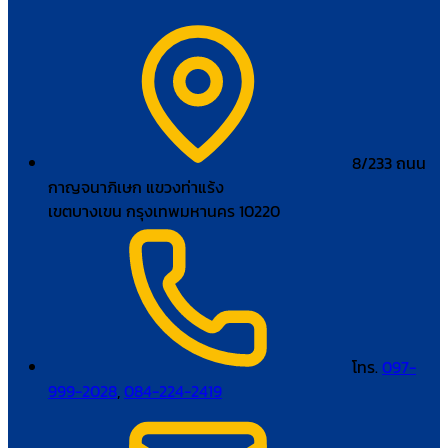
8/233 ถนน
กาญจนาภิเษก แขวงท่าแร้ง
เขตบางเขน กรุงเทพมหานคร 10220
โทร.
097-
999-2028
,
084-224-2419