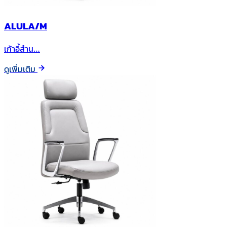
ALULA/M
เก้าอี้สำน…
ดูเพิ่มเติม