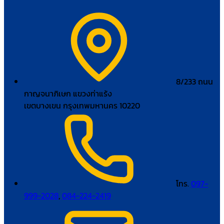
8/233 ถนน
กาญจนาภิเษก แขวงท่าแร้ง
เขตบางเขน กรุงเทพมหานคร 10220
โทร.
097-
999-2028
,
084-224-2419