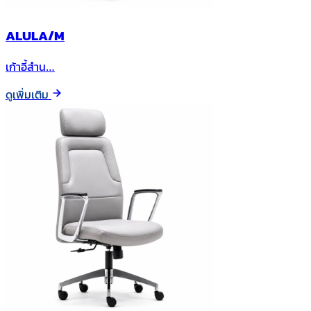
ALULA/M
เก้าอี้สำน…
ดูเพิ่มเติม