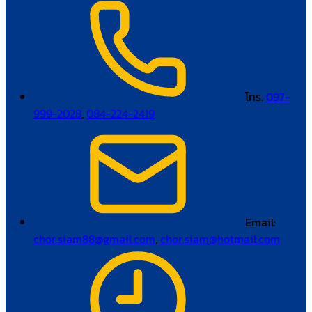
โทร.
097-
999-2028
,
084-224-2419
Email:
chor.siam88@gmail.com
,
chor.siam@hotmail.com