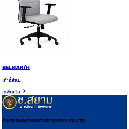
BELMAR/H
เก้าอี้สำน…
ดูเพิ่มเติม
CHOR.SIAM FURNITURE SUPPLY CO.,LTD.