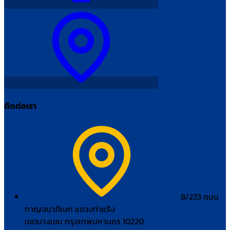
ติดต่อเรา
8/233 ถนน
กาญจนาภิเษก แขวงท่าแร้ง
เขตบางเขน กรุงเทพมหานคร 10220