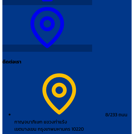
ติดต่อเรา
8/233 ถนน
กาญจนาภิเษก แขวงท่าแร้ง
เขตบางเขน กรุงเทพมหานคร 10220