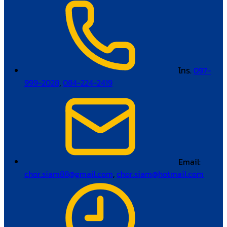
โทร.
097-
999-2028
,
084-224-2419
Email:
chor.siam88@gmail.com
,
chor.siam@hotmail.com