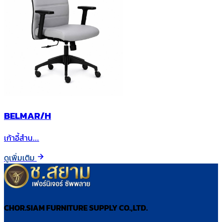
BELMAR/H
เก้าอี้สำน…
ดูเพิ่มเติม
CHOR.SIAM FURNITURE SUPPLY CO.,LTD.