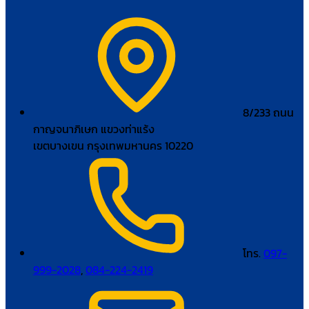
8/233 ถนน
กาญจนาภิเษก แขวงท่าแร้ง
เขตบางเขน กรุงเทพมหานคร 10220
โทร.
097-
999-2028
,
084-224-2419