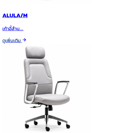
ALULA/M
เก้าอี้สำน…
ดูเพิ่มเติม