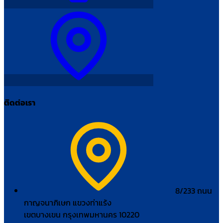
ติดต่อเรา
8/233 ถนน
กาญจนาภิเษก แขวงท่าแร้ง
เขตบางเขน กรุงเทพมหานคร 10220