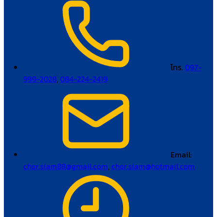
โทร.
097-
999-2028
,
084-224-2419
Email:
chor.siam88@gmail.com
,
chor.siam@hotmail.com