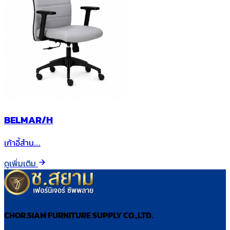
BELMAR/H
เก้าอี้สำน…
ดูเพิ่มเติม
CHOR.SIAM FURNITURE SUPPLY CO.,LTD.