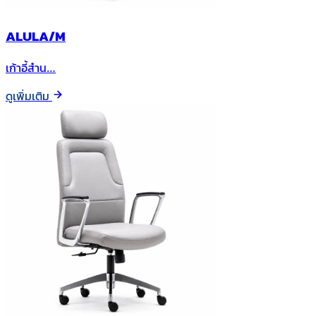
ALULA/M
เก้าอี้สำน…
ดูเพิ่มเติม