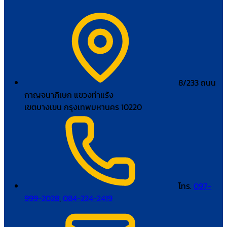
8/233 ถนน
กาญจนาภิเษก แขวงท่าแร้ง
เขตบางเขน กรุงเทพมหานคร 10220
โทร.
097-
999-2028
,
084-224-2419