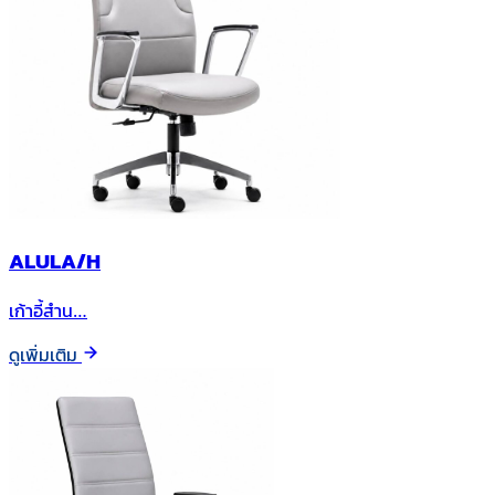
ALULA/H
เก้าอี้สำน…
ดูเพิ่มเติม