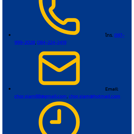
โทร.
097-
999-2028
,
084-224-2419
Email:
chor.siam88@gmail.com
,
chor.siam@hotmail.com