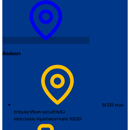
ติดต่อเรา
8/233 ถนน
กาญจนาภิเษก แขวงท่าแร้ง
เขตบางเขน กรุงเทพมหานคร 10220