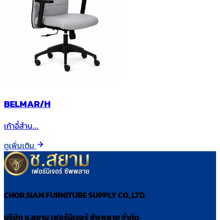
BELMAR/H
เก้าอี้สำน…
ดูเพิ่มเติม
CHOR.SIAM FURNITURE SUPPLY CO.,LTD.
บริษัท ช.สยาม เฟอร์นิเจอร์ ซัพพลาย จำกัด