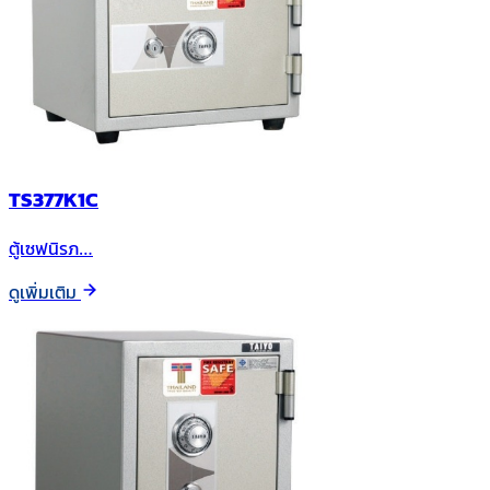
TS377K1C
ตู้เซฟนิรภ…
ดูเพิ่มเติม