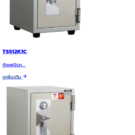
TS512K1C
ตู้เซฟนิรภ…
ดูเพิ่มเติม