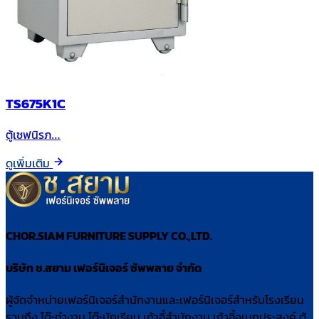
TS675K1C
ตู้เซฟนิรภ…
ดูเพิ่มเติม
CHOR.SIAM FURNITURE SUPPLY CO.,LTD.
บริษัท ช.สยาม เฟอร์นิเจอร์ ซัพพลาย จำกัด
ผู้จัดจำหน่ายเฟอร์นิเจอร์สำนักงานและเฟอร์นิเจอร์สำหรับโรงเรียน
รวมถึง โต๊ะทำงาน โต๊ะนักเรียน เก้าอี้สำนักงาน เก้าอี้อเนกประสงค์ ตู้