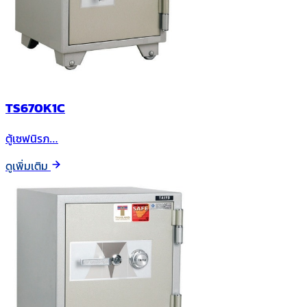
TS670K1C
ตู้เซฟนิรภ…
ดูเพิ่มเติม