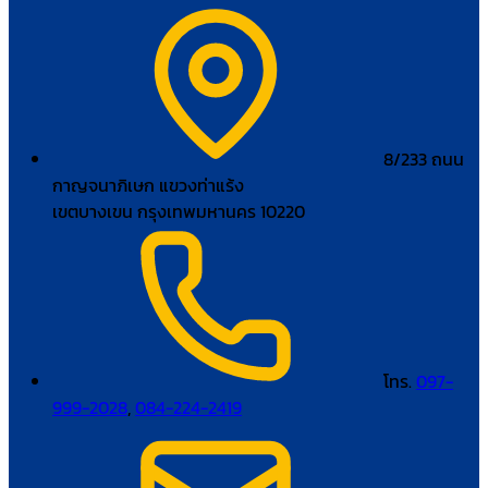
8/233 ถนน
กาญจนาภิเษก แขวงท่าแร้ง
เขตบางเขน กรุงเทพมหานคร 10220
โทร.
097-
999-2028
,
084-224-2419