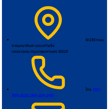
8/233 ถนน
กาญจนาภิเษก แขวงท่าแร้ง
เขตบางเขน กรุงเทพมหานคร 10220
โทร.
097-
999-2028
,
084-224-2419