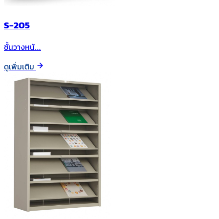
S-205
ชั้นวางหนั…
ดูเพิ่มเติม