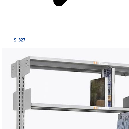
S-327