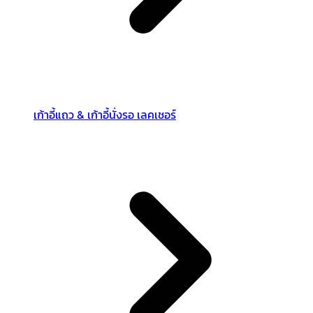
เก้าอี้แถว & เก้าอี้นั่งรอ เลคเชอร์