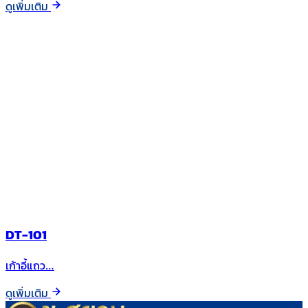
ดูเพิ่มเติม
DT-101
เก้าอี้แถว…
ดูเพิ่มเติม