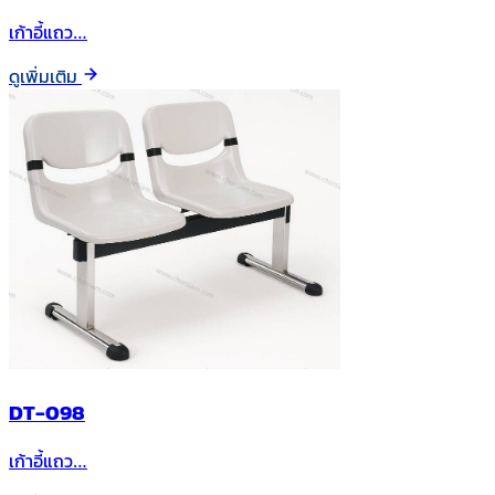
เก้าอี้แถว…
ดูเพิ่มเติม
DT-098
เก้าอี้แถว…