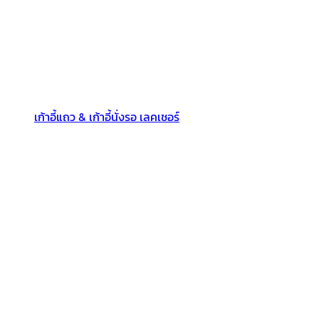
เก้าอี้แถว & เก้าอี้นั่งรอ เลคเชอร์