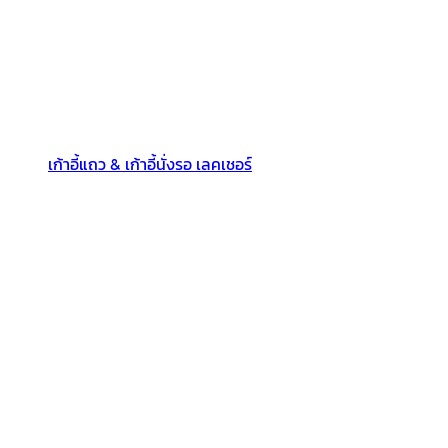
เก้าอี้แถว & เก้าอี้นั่งรอ เลคเชอร์