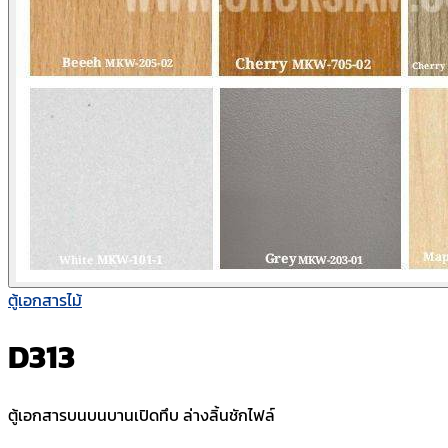
ตู้เอกสารไม้
D313
ตู้เอกสารบนบนบานเปิดทึบ ล่างลิ้นชักไฟล์