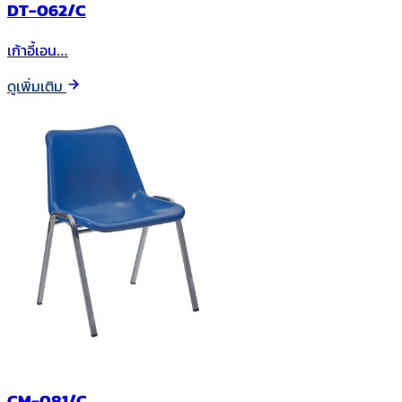
DT-062/C
เก้าอี้เอน…
ดูเพิ่มเติม
CM-081/C