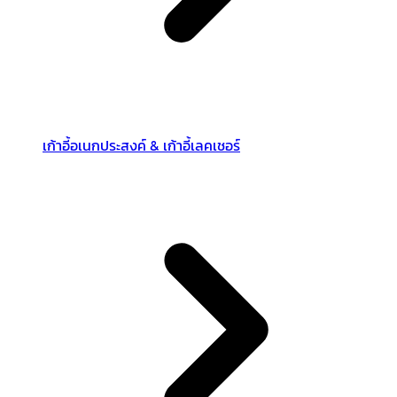
เก้าอี้อเนกประสงค์ & เก้าอี้เลคเชอร์