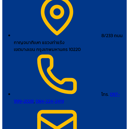
8/233 ถนน
กาญจนาภิเษก แขวงท่าแร้ง
เขตบางเขน กรุงเทพมหานคร 10220
โทร.
097-
999-2028
,
084-224-2419