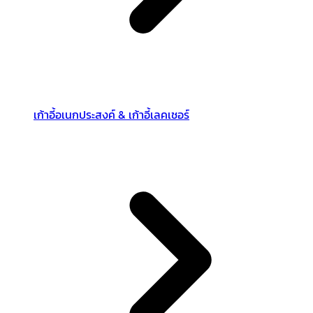
เก้าอี้อเนกประสงค์ & เก้าอี้เลคเชอร์