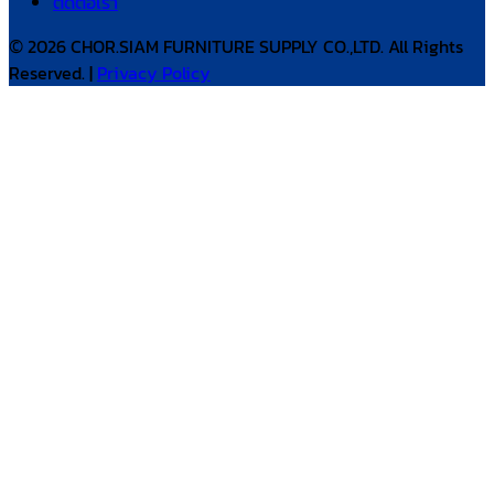
ติดต่อเรา
© 2026 CHOR.SIAM FURNITURE SUPPLY CO.,LTD. All Rights
Reserved. |
Privacy Policy