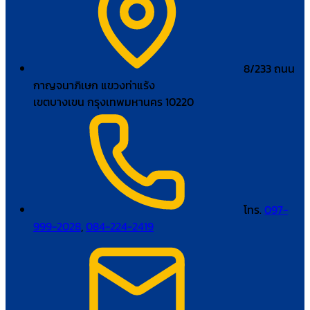
8/233 ถนน
กาญจนาภิเษก แขวงท่าแร้ง
เขตบางเขน กรุงเทพมหานคร 10220
โทร.
097-
999-2028
,
084-224-2419