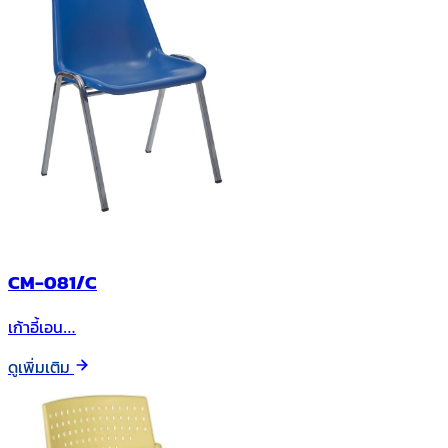
CM-081/C
เก้าอี้เอน…
ดูเพิ่มเติม