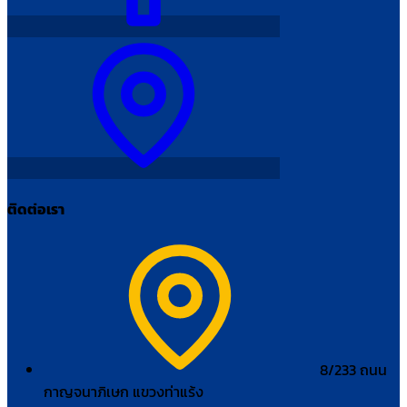
ติดต่อเรา
8/233 ถนน
กาญจนาภิเษก แขวงท่าแร้ง