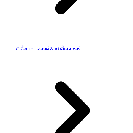
เก้าอี้อเนกประสงค์ & เก้าอี้เลคเชอร์