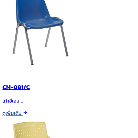
CM-081/C
เก้าอี้เอน…
ดูเพิ่มเติม