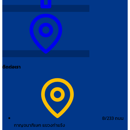
ติดต่อเรา
8/233 ถนน
กาญจนาภิเษก แขวงท่าแร้ง