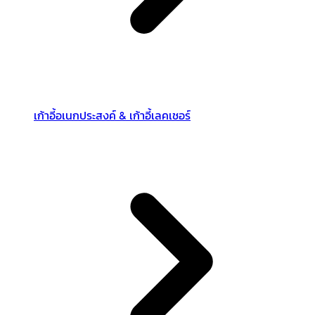
เก้าอี้อเนกประสงค์ & เก้าอี้เลคเชอร์