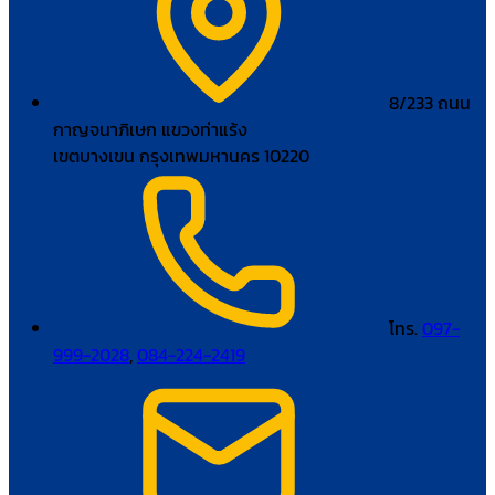
8/233 ถนน
กาญจนาภิเษก แขวงท่าแร้ง
เขตบางเขน กรุงเทพมหานคร 10220
โทร.
097-
999-2028
,
084-224-2419