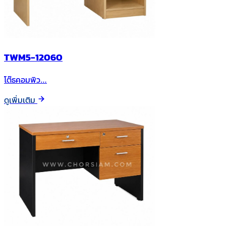
TWM5-12060
โต๊ธคอมพิว…
ดูเพิ่มเติม