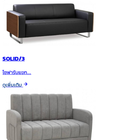
SOLID/3
โซฟารับแขก…
ดูเพิ่มเติม