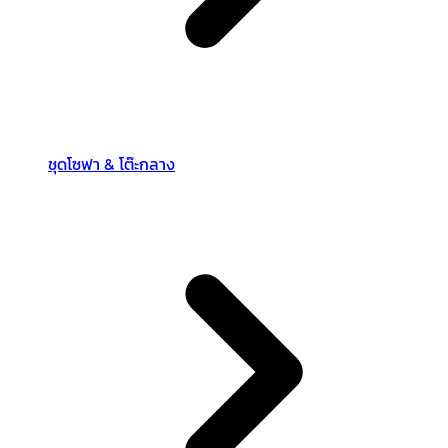
ชุดโซฟา & โต๊ะกลาง