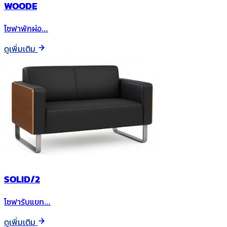
WOODE
โซฟาพักผ่อ…
ดูเพิ่มเติม
SOLID/2
โซฟารับแขก…
ดูเพิ่มเติม