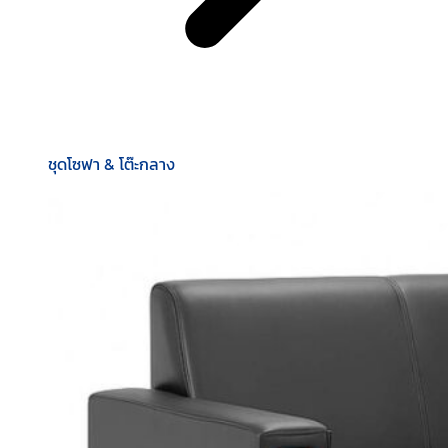
ชุดโซฟา & โต๊ะกลาง