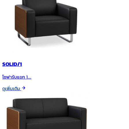
SOLID/1
โซฟารับแขก 1…
ดูเพิ่มเติม