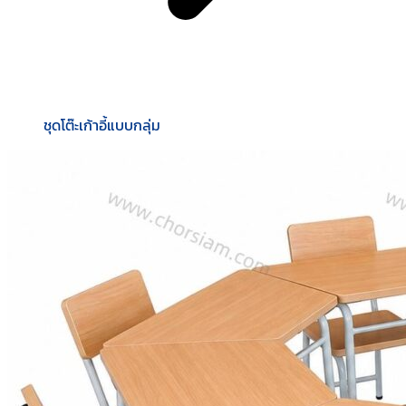
ชุดโต๊ะเก้าอี้แบบกลุ่ม