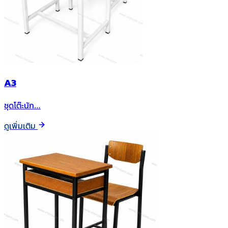
A3
ชุดโต๊ะนัก…
ดูเพิ่มเติม