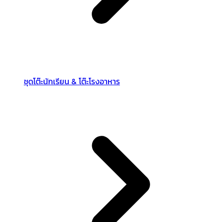
ชุดโต๊ะนักเรียน & โต๊ะโรงอาหาร