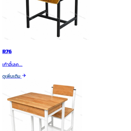
R76
เก้าอี้เลค…
ดูเพิ่มเติม