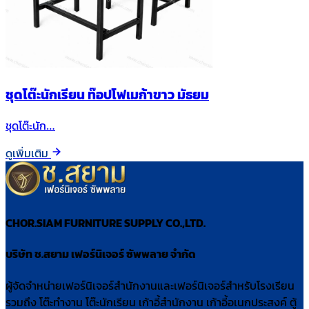
ชุดโต๊ะนักเรียน ท๊อปโฟเมก้าขาว มัธยม
ชุดโต๊ะนัก…
ดูเพิ่มเติม
CHOR.SIAM FURNITURE SUPPLY CO.,LTD.
บริษัท ช.สยาม เฟอร์นิเจอร์ ซัพพลาย จำกัด
ผู้จัดจำหน่ายเฟอร์นิเจอร์สำนักงานและเฟอร์นิเจอร์สำหรับโรงเรียน
รวมถึง โต๊ะทำงาน โต๊ะนักเรียน เก้าอี้สำนักงาน เก้าอี้อเนกประสงค์ ตู้