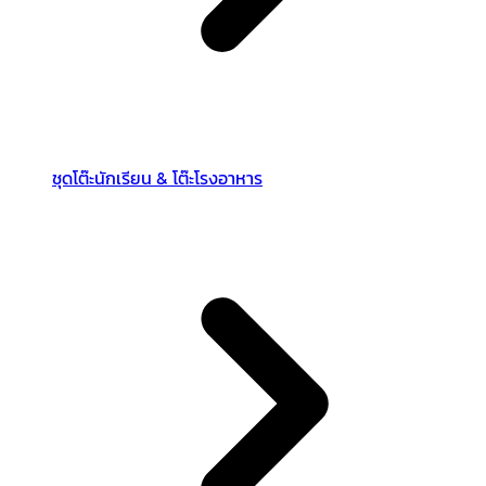
ชุดโต๊ะนักเรียน & โต๊ะโรงอาหาร