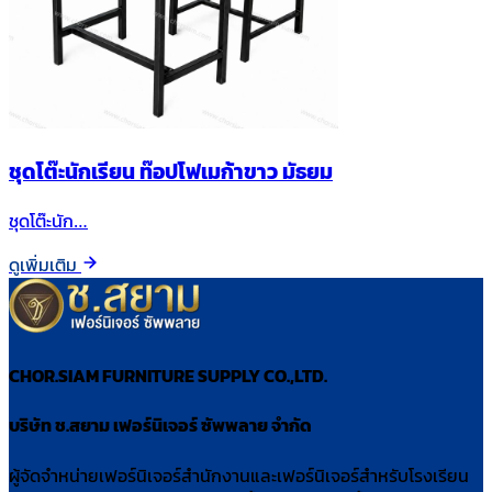
ชุดโต๊ะนักเรียน ท๊อปโฟเมก้าขาว มัธยม
ชุดโต๊ะนัก…
ดูเพิ่มเติม
CHOR.SIAM FURNITURE SUPPLY CO.,LTD.
บริษัท ช.สยาม เฟอร์นิเจอร์ ซัพพลาย จำกัด
ผู้จัดจำหน่ายเฟอร์นิเจอร์สำนักงานและเฟอร์นิเจอร์สำหรับโรงเรียน