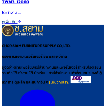
TWM3-12060
โต๊ะทำงาน …
ดูเพิ่มเติม
CHOR.SIAM FURNITURE SUPPLY CO.,LTD.
บริษัท ช.สยาม เฟอร์นิเจอร์ ซัพพลาย จำกัด
ผู้จัดจำหน่ายเฟอร์นิเจอร์สำนักงานและเฟอร์นิเจอร์สำหรับโรงเรียน
รวมถึง โต๊ะทำงาน โต๊ะนักเรียน เก้าอี้สำนักงาน เก้าอี้อเนกประสงค์ ตู้
เอกสาร ตู้เหล็ก และสินค้าอื่น ๆ
[เกี่ยวกับเรา]