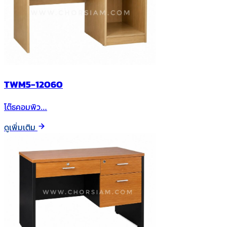
TWM5-12060
โต๊ธคอมพิว…
ดูเพิ่มเติม