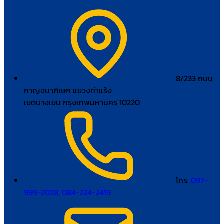
8/233 ถนน
กาญจนาภิเษก แขวงท่าแร้ง
เขตบางเขน กรุงเทพมหานคร 10220
โทร.
097-
999-2028
,
084-224-2419