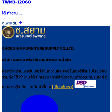
TWM3-12060
โต๊ะทำงาน …
ดูเพิ่มเติม
CHOR.SIAM FURNITURE SUPPLY CO.,LTD.
บริษัท ช.สยาม เฟอร์นิเจอร์ ซัพพลาย จำกัด
ผู้จัดจำหน่ายเฟอร์นิเจอร์สำนักงานและเฟอร์นิเจอร์สำหรับโรงเรียน
รวมถึง โต๊ะทำงาน โต๊ะนักเรียน เก้าอี้สำนักงาน เก้าอี้อเนกประสงค์ ตู้
เอกสาร ตู้เหล็ก และสินค้าอื่น ๆ
[เกี่ยวกับเรา]