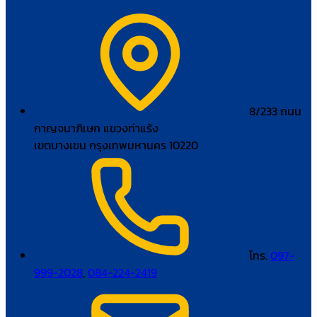
8/233 ถนน
กาญจนาภิเษก แขวงท่าแร้ง
เขตบางเขน กรุงเทพมหานคร 10220
โทร.
097-
999-2028
,
084-224-2419