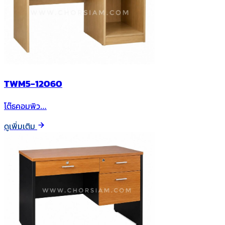
TWM5-12060
โต๊ธคอมพิว…
ดูเพิ่มเติม