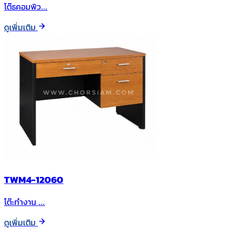
โต๊ธคอมพิว…
ดูเพิ่มเติม
TWM4-12060
โต๊ะทำงาน …
ดูเพิ่มเติม