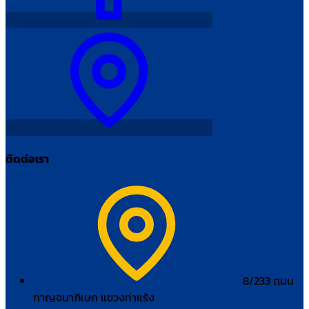
ติดต่อเรา
8/233 ถนน
กาญจนาภิเษก แขวงท่าแร้ง