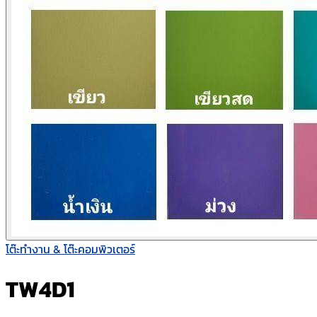
โต๊ะทำงาน & โต๊ะคอมพิวเตอร์
TW4D1