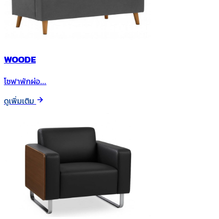
WOODE
โซฟาพักผ่อ…
ดูเพิ่มเติม