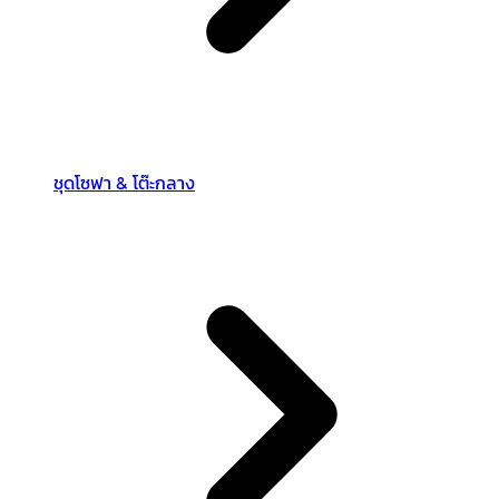
ชุดโซฟา & โต๊ะกลาง