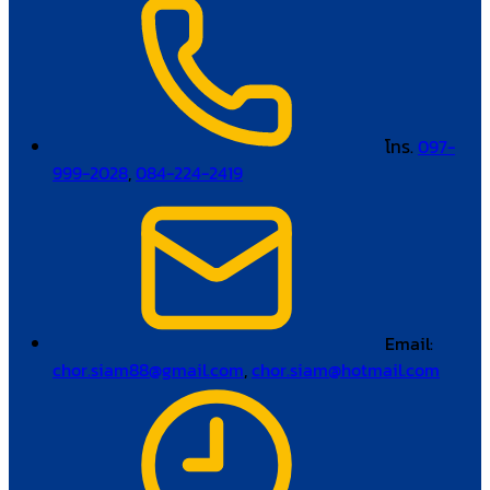
โทร.
097-
999-2028
,
084-224-2419
Email:
chor.siam88@gmail.com
,
chor.siam@hotmail.com