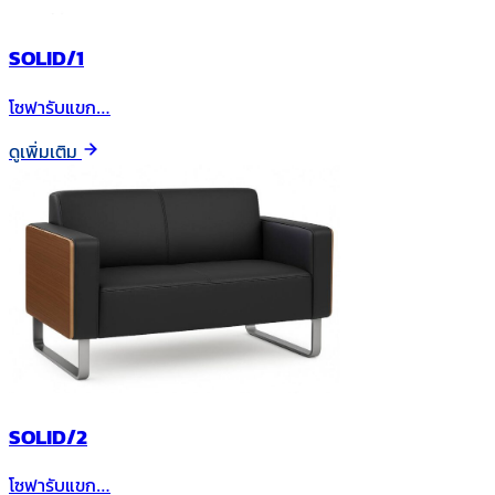
SOLID/1
โซฟารับแขก…
ดูเพิ่มเติม
SOLID/2
โซฟารับแขก…