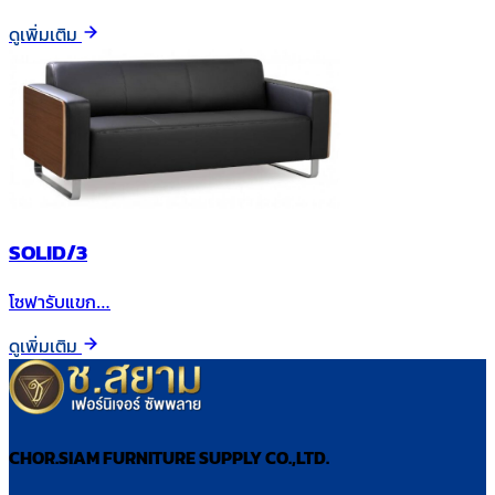
ดูเพิ่มเติม
SOLID/3
โซฟารับแขก…
ดูเพิ่มเติม
CHOR.SIAM FURNITURE SUPPLY CO.,LTD.