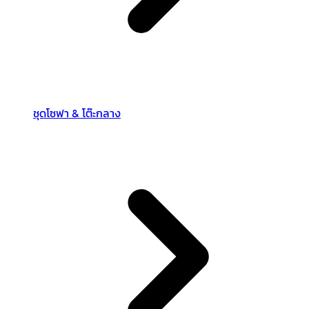
ชุดโซฟา & โต๊ะกลาง