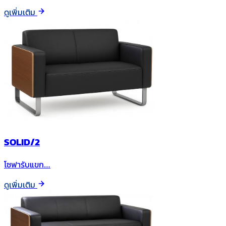
ดูเพิ่มเติม
SOLID/2
โซฟารับแขก…
ดูเพิ่มเติม