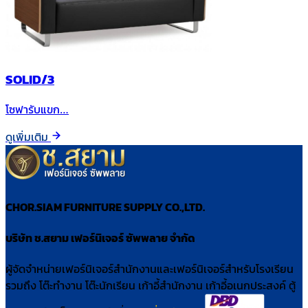
SOLID/3
โซฟารับแขก…
ดูเพิ่มเติม
CHOR.SIAM FURNITURE SUPPLY CO.,LTD.
บริษัท ช.สยาม เฟอร์นิเจอร์ ซัพพลาย จำกัด
ผู้จัดจำหน่ายเฟอร์นิเจอร์สำนักงานและเฟอร์นิเจอร์สำหรับโรงเรียน
รวมถึง โต๊ะทำงาน โต๊ะนักเรียน เก้าอี้สำนักงาน เก้าอี้อเนกประสงค์ ตู้