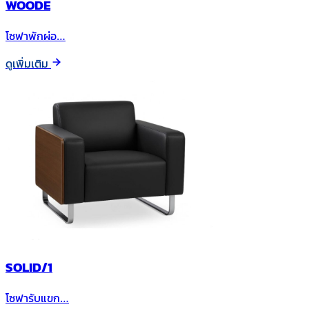
WOODE
โซฟาพักผ่อ…
ดูเพิ่มเติม
SOLID/1
โซฟารับแขก…