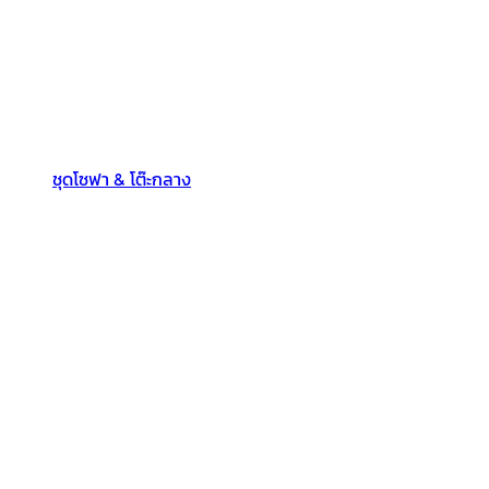
ชุดโซฟา & โต๊ะกลาง