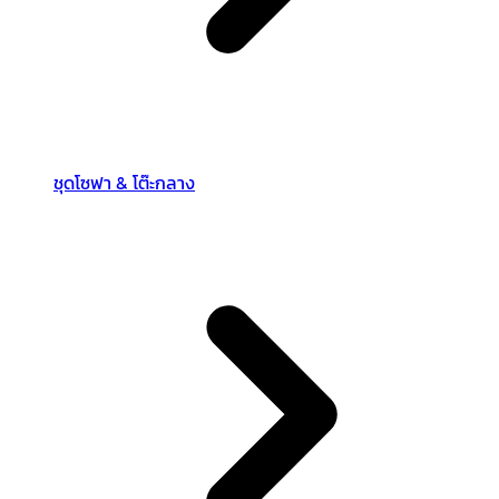
ชุดโซฟา & โต๊ะกลาง