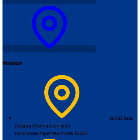
ติดต่อเรา
8/233 ถนน
กาญจนาภิเษก แขวงท่าแร้ง
เขตบางเขน กรุงเทพมหานคร 10220