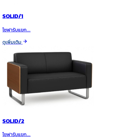
SOLID/1
โซฟารับแขก…
ดูเพิ่มเติม
SOLID/2
โซฟารับแขก…