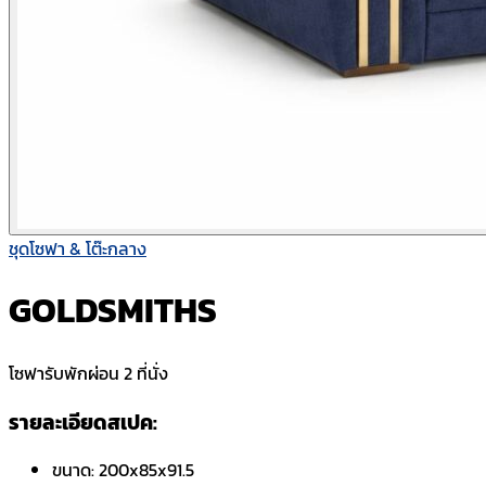
ชุดโซฟา & โต๊ะกลาง
GOLDSMITHS
โซฟารับพักผ่อน 2 ที่นั่ง
รายละเอียดสเปค:
ขนาด:
200x85x91.5