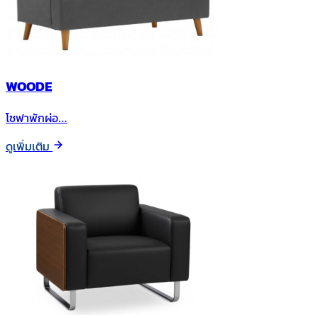
WOODE
โซฟาพักผ่อ…
ดูเพิ่มเติม