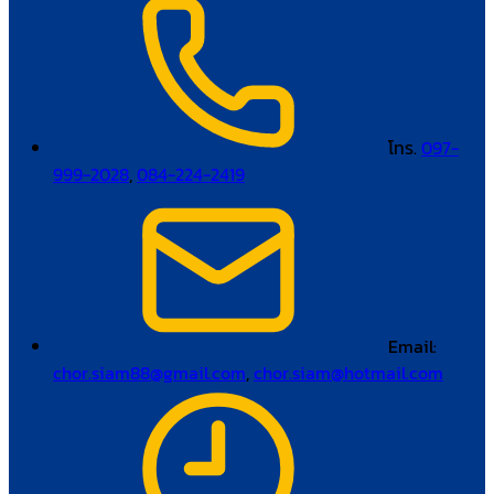
โทร.
097-
999-2028
,
084-224-2419
Email:
chor.siam88@gmail.com
,
chor.siam@hotmail.com