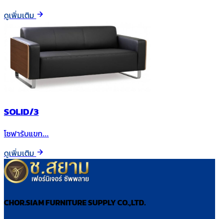
ดูเพิ่มเติม
SOLID/3
โซฟารับแขก…
ดูเพิ่มเติม
CHOR.SIAM FURNITURE SUPPLY CO.,LTD.