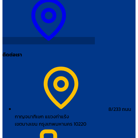
ติดต่อเรา
8/233 ถนน
กาญจนาภิเษก แขวงท่าแร้ง
เขตบางเขน กรุงเทพมหานคร 10220