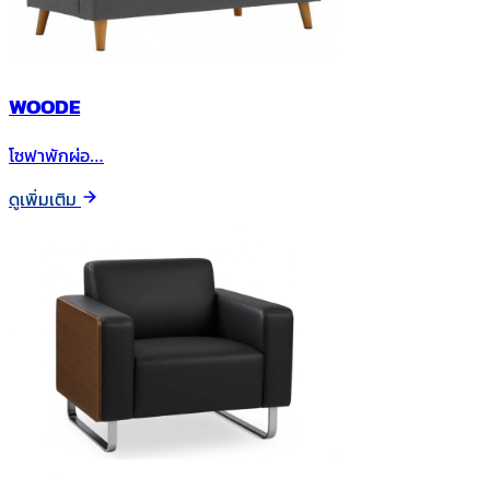
WOODE
โซฟาพักผ่อ…
ดูเพิ่มเติม