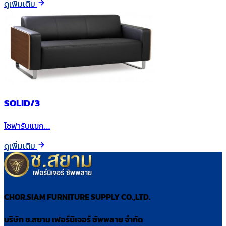
ดูเพิ่มเติม
SOLID/3
โซฟารับแขก…
ดูเพิ่มเติม
CHOR.SIAM FURNITURE SUPPLY CO.,LTD.
บริษัท ช.สยาม เฟอร์นิเจอร์ ซัพพลาย จำกัด