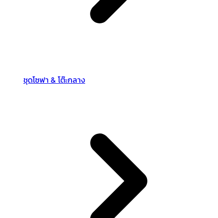
ชุดโซฟา & โต๊ะกลาง