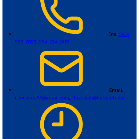
โทร.
097-
999-2028
,
084-224-2419
Email:
chor.siam88@gmail.com
,
chor.siam@hotmail.com