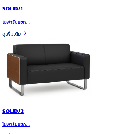
SOLID/1
โซฟารับแขก…
ดูเพิ่มเติม
SOLID/2
โซฟารับแขก…