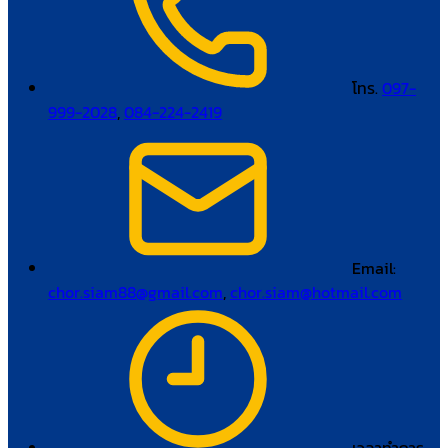
โทร.
097-
999-2028
,
084-224-2419
Email:
chor.siam88@gmail.com
,
chor.siam@hotmail.com