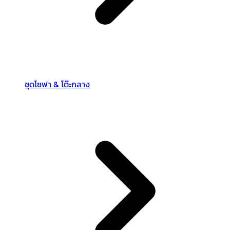
ชุดโซฟา & โต๊ะกลาง