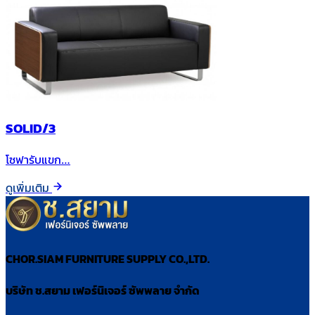
SOLID/3
โซฟารับแขก…
ดูเพิ่มเติม
CHOR.SIAM FURNITURE SUPPLY CO.,LTD.
บริษัท ช.สยาม เฟอร์นิเจอร์ ซัพพลาย จำกัด